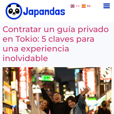
ES
EN
Contratar un guía privado
en Tokio: 5 claves para
una experiencia
inolvidable