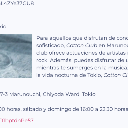
wGL4ZYe37GU8
kio
Para aquellos que disfrutan de con
sofisticado,
Cotton Club
en Marunouc
club ofrece actuaciones de artistas 
rock. Además, puedes disfrutar de 
mientras te sumerges en la música.
la vida nocturna de Tokio,
Cotton C
-7-3 Marunouchi, Chiyoda Ward, Tokio
00 horas, sábado y domingo de 16:00 a 22:30 hora
XD1bptdnPe57