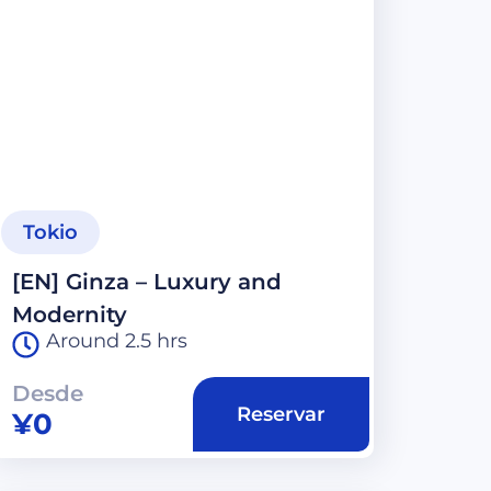
Tokio
[EN] Ginza – Luxury and
Modernity
Around 2.5 hrs
Desde
Reservar
¥
0