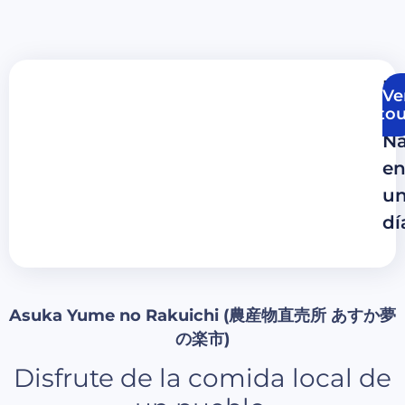
Uj
Ve
&
tou
Na
e
u
dí
Asuka Yume no Rakuichi (農産物直売所 あすか夢
の楽市)
Disfrute de la comida local de