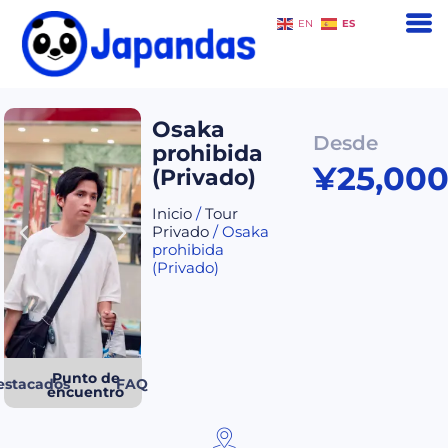
ES
EN
Osaka
Desde
prohibida
¥
25,00
(Privado)
Inicio
/
Tour
Privado
/ Osaka
prohibida
(Privado)
Punto de
estacados
FAQ
encuentro