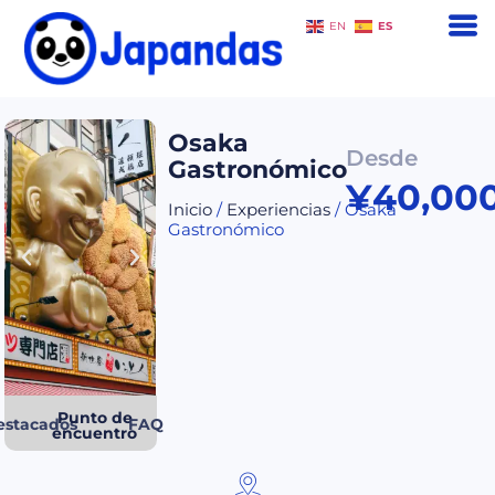
ES
EN
Osaka
Desde
Gastronómico
¥
40,00
Inicio
/
Experiencias
/ Osaka
Gastronómico
Punto de
estacados
FAQ
encuentro